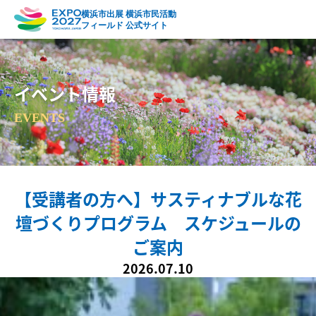
横浜市出展 横浜市民活動
フィールド 公式サイト
イベント情報
EVENTS
【受講者の方へ】サスティナブルな花
壇づくりプログラム スケジュールの
ご案内
2026.07.10